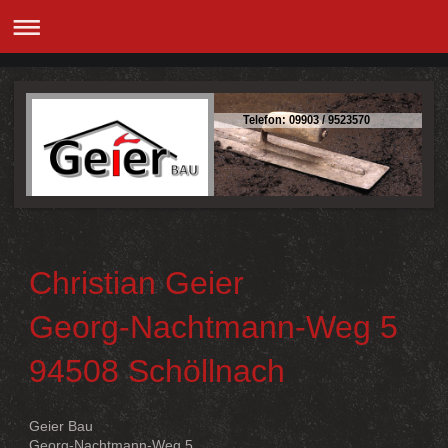
Telefon: 09903 / 9523570
Christian Geier
Georg-Nachtmann-Weg 5
94508 Schöllnach
Geier Bau
Georg-Nachtmann-Weg 5